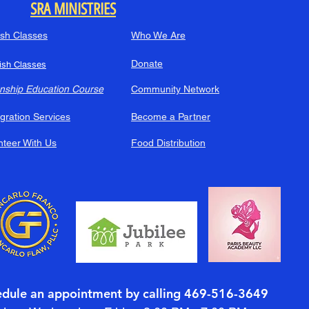
SRA MINISTRIES
ish Classes
Who We Are
Donate
ish Classes
enship Education Course
Community Network
gration Services
Become a Partner
nteer With Us
Food Distribution
edule an appointment by calling 469-516-3649